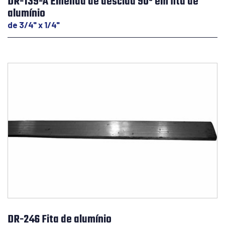
DR-139-A Emenda de descida 90º em fita de
alumínio
de 3/4" x 1/4"
DR-246 Fita de alumínio